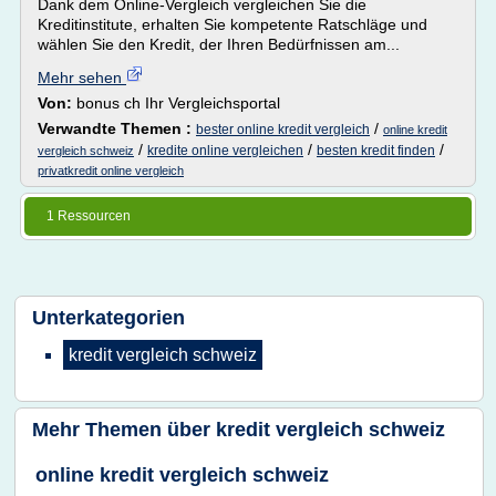
Dank dem Online-Vergleich vergleichen Sie die
Kreditinstitute, erhalten Sie kompetente Ratschläge und
wählen Sie den Kredit, der Ihren Bedürfnissen am...
Mehr sehen
Von:
bonus ch Ihr Vergleichsportal
Verwandte Themen :
/
bester online kredit vergleich
online kredit
/
/
/
kredite online vergleichen
besten kredit finden
vergleich schweiz
privatkredit online vergleich
1 Ressourcen
Unterkategorien
kredit vergleich schweiz
Mehr Themen über
kredit vergleich schweiz
online kredit vergleich schweiz