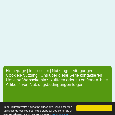
Homepage
|
Impressum
|
Nutzungsbedingungen
|
Cookies-Nutzung
|
Uns über diese Seite kontaktieren
Um eine Webseite hinzuzufügen oder zu entfernen, bitte
Artikel 4 von Nutzungsbedingungen folgen
En poursuivant votre navigation sur ce site, vous acceptez
X
l'utilisation de cookies pour vous proposer des contenus et
services adaptés à vos centres d'intérêts.
En savoir plus