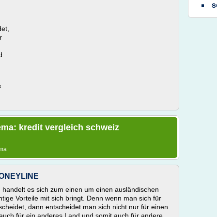
s
det,
r
d
s
ma: kredit vergleich schweiz
ema
 MONEYLINE
h handelt es sich zum einen um einen ausländischen
htige Vorteile mit sich bringt. Denn wenn man sich für
scheidet, dann entscheidet man sich nicht nur für einen
 auch für ein anderes Land und somit auch für andere