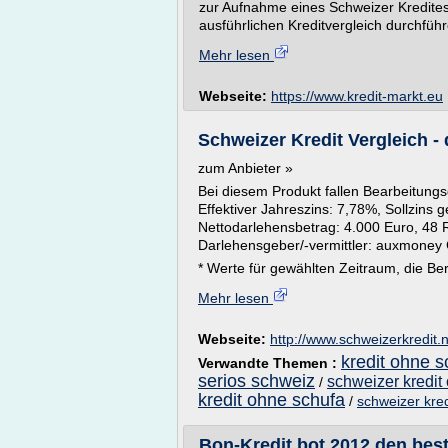
zur Aufnahme eines Schweizer Kredites 
ausführlichen Kreditvergleich durchführ
Mehr lesen
Webseite:
https://www.kredit-markt.eu
Schweizer Kredit Vergleich - 
zum Anbieter »
Bei diesem Produkt fallen Bearbeitung
Effektiver Jahreszins: 7,78%, Sollzins
Nettodarlehensbetrag: 4.000 Euro, 48 
Darlehensgeber/-vermittler: auxmoney
* Werte für gewählten Zeitraum, die Ber
Mehr lesen
Webseite:
http://www.schweizerkredit.
kredit ohne s
Verwandte Themen :
serios schweiz
schweizer kredit
/
kredit ohne schufa
/
schweizer kred
Bon-Kredit bot 2012 den bes