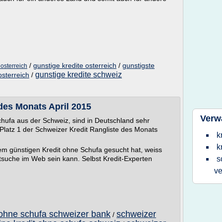
/
gunstige kredite osterreich
/
gunstigste
 osterreich
gunstige kredite schweiz
osterreich
/
des Monats April 2015
Verw
chufa aus der Schweiz, sind in Deutschland sehr
 Platz 1 der Schweizer Kredit Rangliste des Monats
k
k
em günstigen Kredit ohne Schufa gesucht hat, weiss
suche im Web sein kann. Selbst Kredit-Experten
s
ve
t ohne schufa schweizer bank
schweizer
/