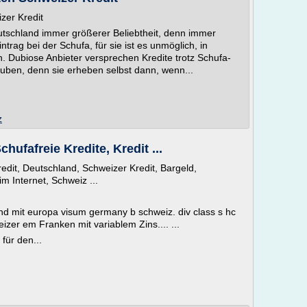
zer Kredit
eutschland immer größerer Beliebtheit, denn immer
rag bei der Schufa, für sie ist es unmöglich, in
 Dubiose Anbieter versprechen Kredite trotz Schufa-
lauben, denn sie erheben selbst dann, wenn...
z
hufafreie Kredite, Kredit ...
edit, Deutschland, Schweizer Kredit, Bargeld,
 im Internet, Schweiz ...
nd mit europa visum germany b schweiz. div class s hc
r em Franken mit variablem Zins.... ...
für den...