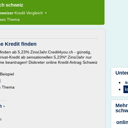
ich schweiz
hweizer
Kredit Vergleich
•
eses Thema
e Kredit finden
 finden ab 5,23% Zins/Jahr.Credit4you.ch - günstig,
rivat-Kredit ab sensationellen 5,23%* Zins/Jahr nur
ine beantragen! Diskreter online Kredit Antrag Schweiz
Unte
Beispiel
]
s
es Thema
k
Mehr
h -
schw
h
onli