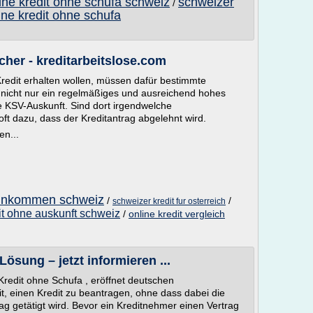
ine kredit ohne schufa schweiz
schweizer
/
ine kredit ohne schufa
cher - kreditarbeitslose.com
 Kredit erhalten wollen, müssen dafür bestimmte
 nicht nur ein regelmäßiges und ausreichend hohes
 KSV-Auskunft. Sind dort irgendwelche
 oft dazu, dass der Kreditantrag abgelehnt wird.
en...
einkommen schweiz
/
/
schweizer kredit fur osterreich
it ohne auskunft schweiz
/
online kredit vergleich
Lösung – jetzt informieren ...
Kredit ohne Schufa , eröffnet deutschen
t, einen Kredit zu beantragen, ohne dass dabei die
ag getätigt wird. Bevor ein Kreditnehmer einen Vertrag