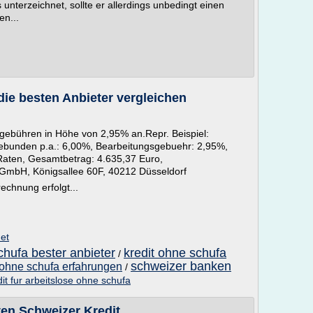
unterzeichnet, sollte er allerdings unbedingt einen
en...
die besten Anbieter vergleichen
sgebühren in Höhe von 2,95% an.Repr. Beispiel:
 gebunden p.a.: 6,00%, Bearbeitungsgebuehr: 2,95%,
Raten, Gesamtbetrag: 4.635,37 Euro,
 GmbH, Königsallee 60F, 40212 Düsseldorf
echnung erfolgt...
net
chufa bester anbieter
kredit ohne schufa
/
schweizer banken
 ohne schufa erfahrungen
/
it fur arbeitslose ohne schufa
ten Schweizer Kredit