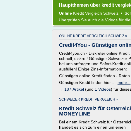
Hauptthemen über kredit vergle
Online
Kredit Vergleich Schweiz
•
Sc
Überprüfen Sie auch
die Videos
für di
ONLINE KREDIT VERGLEICH SCHWEIZ »
Credit4You - Günstigen onlin
Credit4you.ch - Diskreter online Kredit
schnell, diskret! Günstiger Schweizer P
bei uns anfragen und Sofort-Kredit onl
ausfüllen! Einige Zins-Informationen:
Günstigen online Kredit finden - Raten 
Günstigen Kredit finden hier...
[mehr...
→
187 Artikel
(und
1 Videos
) für dies
SCHWEIZER KREDIT VERGLEICH »
Kredit Schweiz für Österreic
MONEYLINE
Bei einem Kredit Schweiz für Österreic
handelt es sich zum einen um einen