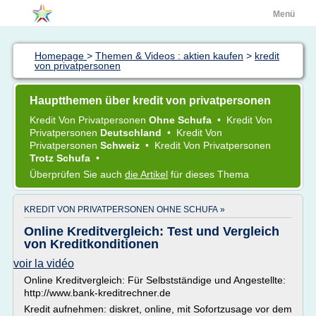
Menü
Homepage
>
Themen & Videos : aktien kaufen
>
kredit
von privatpersonen
Hauptthemen über kredit von privatpersonen
Kredit Von Privatpersonen
Ohne Schufa
•
Kredit Von
Privatpersonen
Deutschland
•
Kredit Von
Privatpersonen
Schweiz
•
Kredit Von Privatpersonen
Trotz Schufa
•
Überprüfen Sie auch
die Artikel
für dieses Thema
KREDIT VON PRIVATPERSONEN OHNE SCHUFA »
Online Kreditvergleich: Test und Vergleich
von Kreditkonditionen
voir la vidéo
Online Kreditvergleich: Für Selbstständige und Angestellte:
http://www.bank-kreditrechner.de
Kredit aufnehmen: diskret, online, mit Sofortzusage vor dem