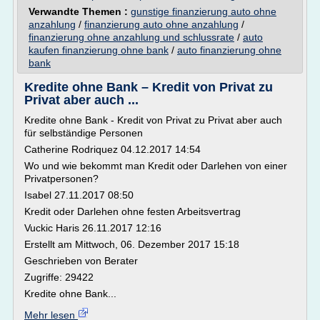
Verwandte Themen :
gunstige finanzierung auto ohne
anzahlung
/
finanzierung auto ohne anzahlung
/
finanzierung ohne anzahlung und schlussrate
/
auto
kaufen finanzierung ohne bank
/
auto finanzierung ohne
bank
Kredite ohne Bank – Kredit von Privat zu
Privat aber auch ...
Kredite ohne Bank - Kredit von Privat zu Privat aber auch
für selbständige Personen
Catherine Rodriquez 04.12.2017 14:54
Wo und wie bekommt man Kredit oder Darlehen von einer
Privatpersonen?
Isabel 27.11.2017 08:50
Kredit oder Darlehen ohne festen Arbeitsvertrag
Vuckic Haris 26.11.2017 12:16
Erstellt am Mittwoch, 06. Dezember 2017 15:18
Geschrieben von Berater
Zugriffe: 29422
Kredite ohne Bank...
Mehr lesen