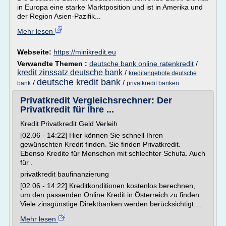
in Europa eine starke Marktposition und ist in Amerika und
der Region Asien-Pazifik...
Mehr lesen
Webseite:
https://minikredit.eu
Verwandte Themen :
deutsche bank online ratenkredit
/
kredit zinssatz deutsche bank
/
kreditangebote deutsche
deutsche kredit bank
/
/
bank
privatkredit banken
Privatkredit Vergleichsrechner: Der
Privatkredit für Ihre ...
Kredit Privatkredit Geld Verleih
[02.06 - 14:22] Hier können Sie schnell Ihren
gewünschten Kredit finden. Sie finden Privatkredit.
Ebenso Kredite für Menschen mit schlechter Schufa. Auch
für .
privatkredit baufinanzierung
[02.06 - 14:22] Kreditkonditionen kostenlos berechnen,
um den passenden Online Kredit in Österreich zu finden.
Viele zinsgünstige Direktbanken werden berücksichtigt....
Mehr lesen