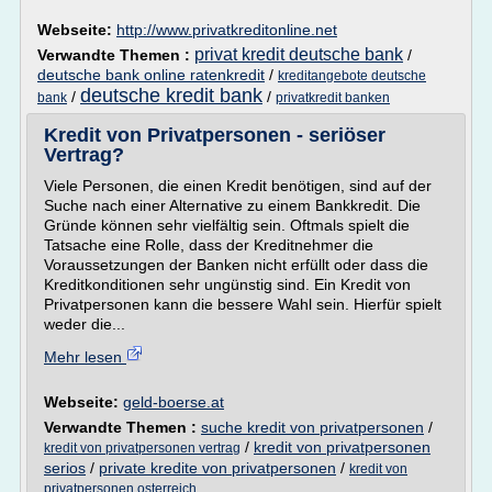
Webseite:
http://www.privatkreditonline.net
privat kredit deutsche bank
Verwandte Themen :
/
deutsche bank online ratenkredit
/
kreditangebote deutsche
deutsche kredit bank
/
/
bank
privatkredit banken
Kredit von Privatpersonen - seriöser
Vertrag?
Viele Personen, die einen Kredit benötigen, sind auf der
Suche nach einer Alternative zu einem Bankkredit. Die
Gründe können sehr vielfältig sein. Oftmals spielt die
Tatsache eine Rolle, dass der Kreditnehmer die
Voraussetzungen der Banken nicht erfüllt oder dass die
Kreditkonditionen sehr ungünstig sind. Ein Kredit von
Privatpersonen kann die bessere Wahl sein. Hierfür spielt
weder die...
Mehr lesen
Webseite:
geld-boerse.at
Verwandte Themen :
suche kredit von privatpersonen
/
/
kredit von privatpersonen
kredit von privatpersonen vertrag
serios
/
private kredite von privatpersonen
/
kredit von
privatpersonen osterreich