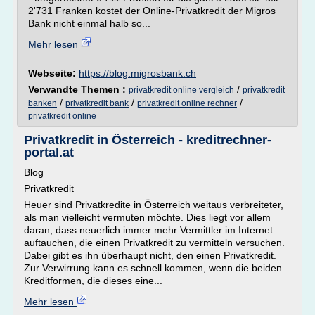
2'731 Franken kostet der Online-Privatkredit der Migros
Bank nicht einmal halb so...
Mehr lesen
Webseite:
https://blog.migrosbank.ch
Verwandte Themen :
/
privatkredit online vergleich
privatkredit
/
/
/
banken
privatkredit bank
privatkredit online rechner
privatkredit online
Privatkredit in Österreich - kreditrechner-
portal.at
Blog
Privatkredit
Heuer sind Privatkredite in Österreich weitaus verbreiteter,
als man vielleicht vermuten möchte. Dies liegt vor allem
daran, dass neuerlich immer mehr Vermittler im Internet
auftauchen, die einen Privatkredit zu vermitteln versuchen.
Dabei gibt es ihn überhaupt nicht, den einen Privatkredit.
Zur Verwirrung kann es schnell kommen, wenn die beiden
Kreditformen, die dieses eine...
Mehr lesen