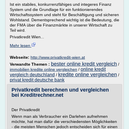
Ist ein stabiles, konkurrenzfähiges und integeres Finanz
System und die Grundlage für ein funktionierendes
Wirtschaftssystem und steht für Beschäftigung und sicheren
Wohlstand. Dementsprechend wichtig ist die Bedeutung, die
der FMA über die Finanzmärkte in unserer Wirtschaft zu
Teil wird.
Privatkredit Wien...
Mehr lesen
Webseite:
http://www.privatkredit-wien.at
bester online kredit vergleich
Verwandte Themen :
/
online kredit
immobilien kredite online vergleichen
/
kredite online vergleichen
vergleich deutschland
/
/
privat kredit deutsche bank
Privatkredit berechnen und vergleichen
bei Kreditrechner.net
Der Privatkredit
Wenn man als Verbraucher ein Darlehen aufnehmen
möchte, hat man dafür die verschiedensten Möglichkeiten
- die meisten Menschen jedoch entscheiden sich für einen